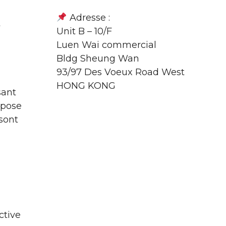
Adresse :
t
Unit B – 10/F
Luen Wai commercial
Bldg Sheung Wan
93/97 Des Voeux Road West
HONG KONG
sant
pose
 sont
ctive