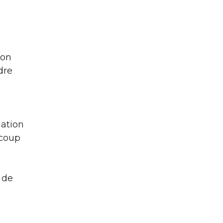
 on
dre
lation
ucoup
s de