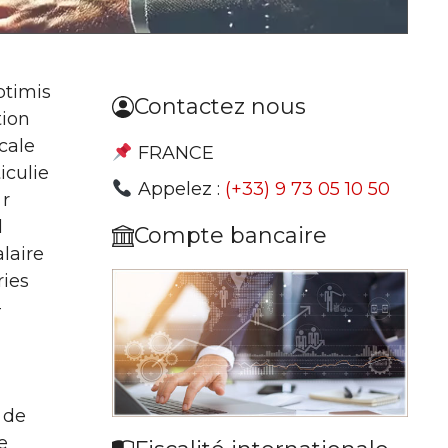
Contactez nous
FRANCE
Appelez :
(+33) 9 73 05 10 50
l
Compte bancaire
laire
ries
-
 de
e