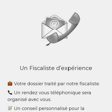
e
r
n
a
t
i
v
e
:
Un Fiscaliste d’expérience
Votre dossier traité par notre fiscaliste.
Un rendez vous téléphonique sera
organisé avec vous.
Un conseil personnalisé pour la