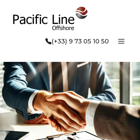
Aller
au
contenu
Men
(+33) 9 73 05 10 50