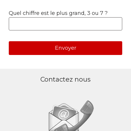
Quel chiffre est le plus grand, 3 ou 7 ?
A
l
Contactez nous
t
e
r
n
a
t
i