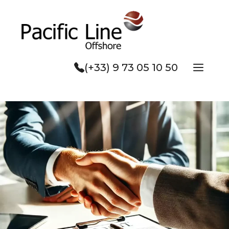
Aller
au
contenu
Men
(+33) 9 73 05 10 50