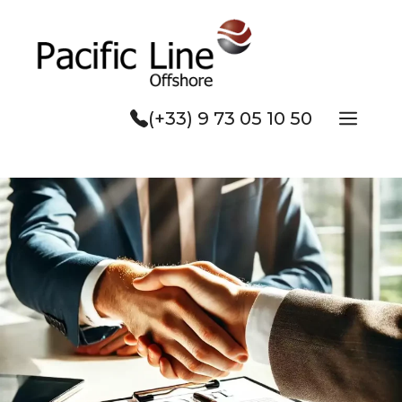
Aller
au
contenu
Men
(+33) 9 73 05 10 50