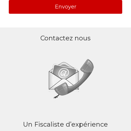
A
l
Contactez nous
t
e
r
n
a
t
i
v
e
:
Un Fiscaliste d’expérience