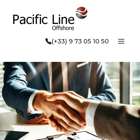
Aller
au
contenu
Men
(+33) 9 73 05 10 50