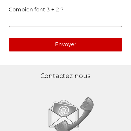
Combien font 3 + 2 ?
A
l
Contactez nous
t
e
r
n
a
t
i