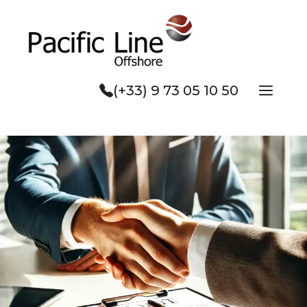
Aller
au
contenu
Men
(+33) 9 73 05 10 50